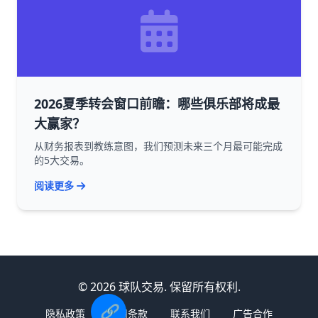
2026夏季转会窗口前瞻：哪些俱乐部将成最
大赢家？
从财务报表到教练意图，我们预测未来三个月最可能完成
的5大交易。
阅读更多
© 2026 球队交易. 保留所有权利.
🔗
隐私政策
使用条款
联系我们
广告合作
乒乓球世界杯在几月