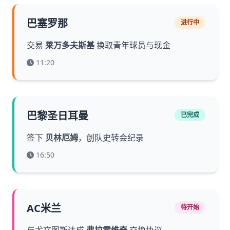
巴塞罗那
进行中
交易
莱万多夫斯基
换取青年球员与现金
11:20
巴黎圣日耳曼
已完成
签下
贝林厄姆
，创队史转会纪录
16:50
AC米兰
待开始