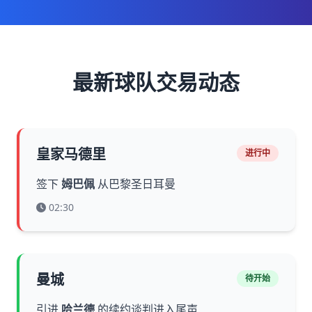
最新球队交易动态
皇家马德里
进行中
签下
姆巴佩
从巴黎圣日耳曼
02:30
曼城
待开始
引进
哈兰德
的续约谈判进入尾声